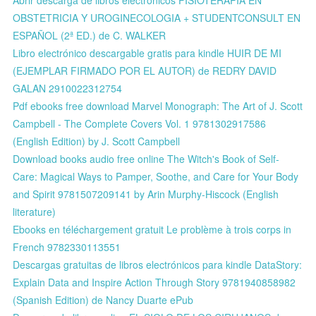
OBSTETRICIA Y UROGINECOLOGIA + STUDENTCONSULT EN
ESPAÑOL (2ª ED.) de C. WALKER
Libro electrónico descargable gratis para kindle HUIR DE MI
(EJEMPLAR FIRMADO POR EL AUTOR) de REDRY DAVID
GALAN 2910022312754
Pdf ebooks free download Marvel Monograph: The Art of J. Scott
Campbell - The Complete Covers Vol. 1 9781302917586
(English Edition) by J. Scott Campbell
Download books audio free online The Witch's Book of Self-
Care: Magical Ways to Pamper, Soothe, and Care for Your Body
and Spirit 9781507209141 by Arin Murphy-Hiscock (English
literature)
Ebooks en téléchargement gratuit Le problème à trois corps in
French 9782330113551
Descargas gratuitas de libros electrónicos para kindle DataStory:
Explain Data and Inspire Action Through Story 9781940858982
(Spanish Edition) de Nancy Duarte ePub